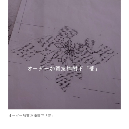
オーダー加賀友禅附下「菱」