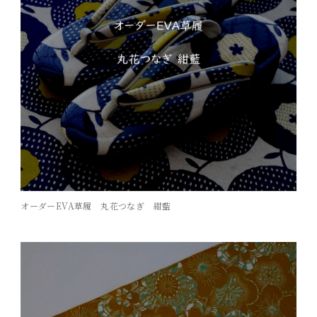
オーダーEVA草履 丸花つなぎ 紺藍