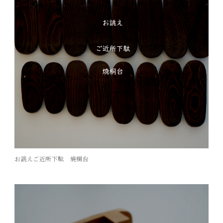
お誂えご近所下駄 焼桐台