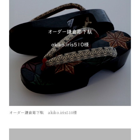
オーダー鎌倉彫下駄 akiko.iris510様