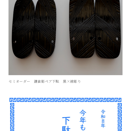
セミオーダー 鎌倉彫ペア下駄 黒×線彫り