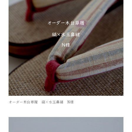
オーダー木台草履 縞×水玉鼻緒 N様