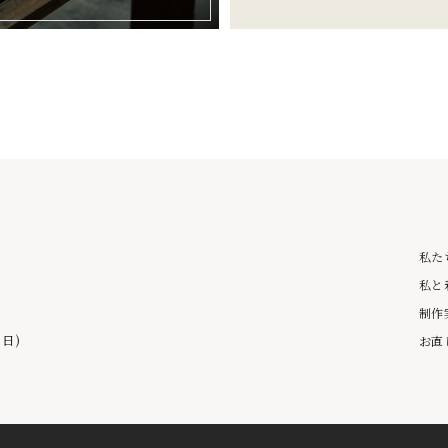
私た
私と
制作
日)
お直